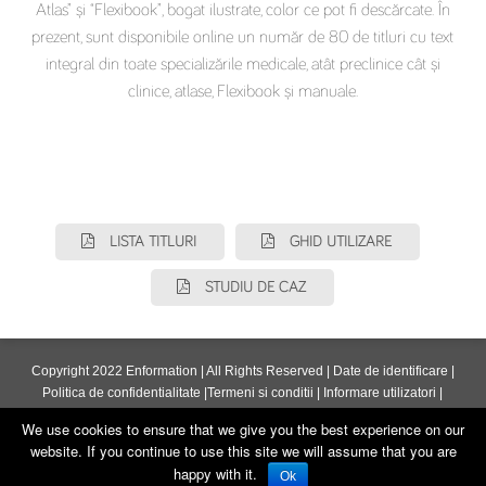
Atlas” și “Flexibook”, bogat ilustrate, color ce pot fi descărcate. În
prezent, sunt disponibile online un număr de 80 de titluri cu text
integral din toate specializările medicale, atât preclinice cât și
clinice, atlase, Flexibook și manuale.
LISTA TITLURI
GHID UTILIZARE
STUDIU DE CAZ
Copyright 2022 Enformation | All Rights Reserved |
Date de identificare
|
Politica de confidentialitate
|
Termeni si conditii
|
Informare utilizatori
|
ANPC
We use cookies to ensure that we give you the best experience on our
website. If you continue to use this site we will assume that you are
happy with it.
Ok