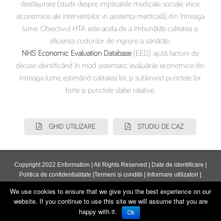
desfășurare (studii despre implicatiile medicale, sociale, etice,
economice ale intervențiilor in asistența medicală), din întreaga
lume. Obiectivul HTA este acela de a îmbunătăți calitatea și
eficiența costurilor de ingrijire a sănătății.
NHS Economic Evaluation Database
(EED) ajută factorii de
decizie identificând în mod sistematic evaluările economice din
întreaga lume, estimând calitatea lor, și subliniind punctele lor
forte și punctele slabe relative.
GHID UTILIZARE
STUDIU DE CAZ
Copyright 2022 Enformation | All Rights Reserved |
Date de identificare
|
Politica de confidentialitate
|
Termeni si conditii
|
Informare utilizatori
|
ANPC
We use cookies to ensure that we give you the best experience on our
website. If you continue to use this site we will assume that you are
happy with it.
Ok