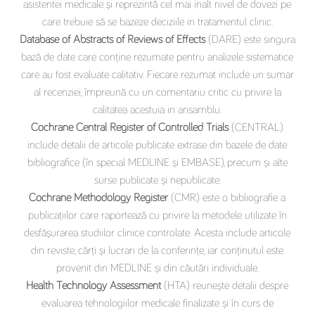
asistentei medicale și reprezintă cel mai inalt nivel de dovezi pe
care trebuie să se bazeze deciziile in tratamentul clinic.
Database of Abstracts of Reviews of Effects
(DARE) este singura
bază de date care conține rezumate pentru analizele sistematice
care au fost evaluate calitativ. Fiecare rezumat include un sumar
al recenziei, împreună cu un comentariu critic cu privire la
calitatea acestuia in ansamblu.
Cochrane Central Register of Controlled Trials
(CENTRAL)
include detalii de articole publicate extrase din bazele de date
bibliografice (în special MEDLINE și EMBASE), precum și alte
surse publicate și nepublicate.
Cochrane Methodology Register
(CMR) este o bibliografie a
publicațiilor care raportează cu privire la metodele utilizate în
desfășurarea studiilor clinice controlate. Acesta include articole
din reviste, cărți și lucrari de la conferințe, iar conținutul este
provenit din MEDLINE și din căutări individuale.
Health Technology Assessment
(HTA) reunește detalii despre
evaluarea tehnologiilor medicale finalizate și în curs de