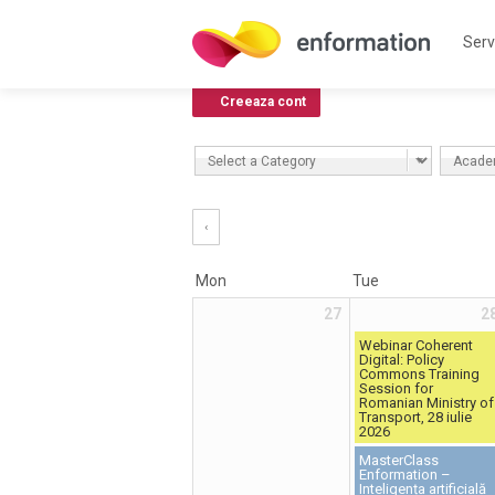
Servi
Creeaza cont
‹
Mon
Tue
27
2
Webinar Coherent
Digital: Policy
Commons Training
Session for
Romanian Ministry of
Transport, 28 iulie
2026
MasterClass
Enformation –
Inteligența artificială