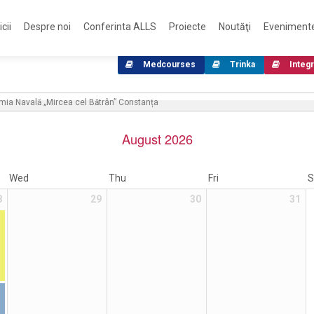
cii
Despre noi
Conferinta ALLS
Proiecte
Noutăţi
Eveniment
Medcourses
Trinka
Integr
August 2026
Wed
Thu
Fri
S
8
29
30
31