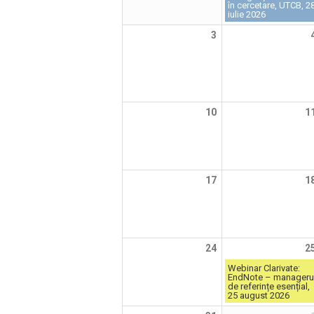
în cercetare, UTCB, 2
iulie 2026
3
10
1
17
1
24
2
Webinar Clarivate:
EndNote – manageru
de referințe esențial,
25 august 2026