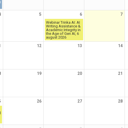
8
4
5
6
7
Webinar Trinka AI: AI
Writing Assistance &
Academic Integrity in
the Age of Gen AI, 6
august 2026
1
12
13
14
8
19
20
21
5
26
27
28
l