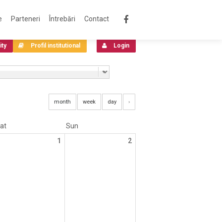
e
Parteneri
Întrebări
Contact
ity
Profil institutional
Login
month
week
day
›
at
Sun
1
2