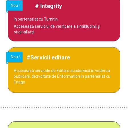
#
Integrity
Nou !
În parteneriat cu Turnitin.
Accesează serviciul de verificare a similitudinii și
originalității
#
Servicii editare
Nou !
Accesează serviciile de Editare academică în vederea
publicării, dezvoltate de Enformation în parteneriat cu
Enago