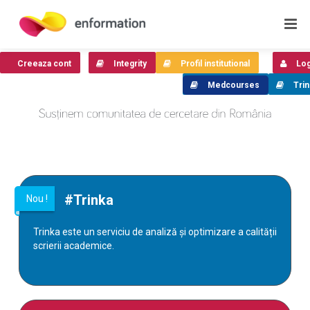
Creeaza cont
Integrity
Profil institutional
Log
Medcourses
Trin
#
Trinka
Nou !
Trinka este un serviciu de analiză și optimizare a calității
scrierii academice.