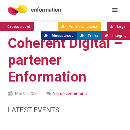
Creeaza cont
Profil institutional
Login
Medcourses
Trinka
Integrity
Coherent Digital –
partener
Enformation
Mar
01,
2021
Nici un comentariu
LATEST EVENTS