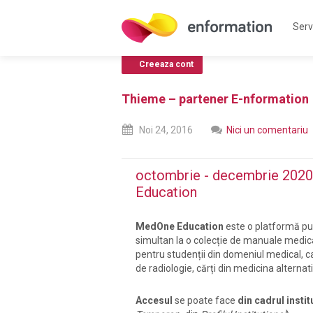
Servi
Creeaza cont
Thieme – partener E-nformation
Noi
24,
2016
Nici un comentariu
octombrie - decembrie 2020
Education
MedOne Education
este o platformă put
simultan la o colecție de manuale medica
pentru studenții din domeniul medical, ca
de radiologie, cărți din medicina alternat
Accesul
se poate face
din cadrul instit