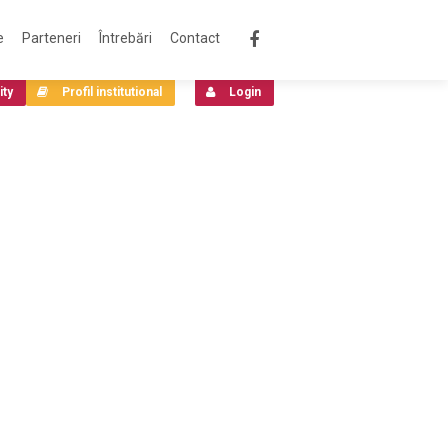
e
Parteneri
Întrebări
Contact
ity
Profil institutional
Login