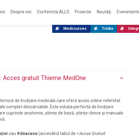
cii
Despre noi
Conferinta ALLS
Proiecte
Noutăţi
Eveniment
Medcourses
Trinka
Integr
: Acces gratuit Thieme MedOne
ernică de învățare medicală care oferă acces online nelimitat
le complet descărcabile. Este soluția perfectă de învățare
re cuprinde anatomie, științe de bază, științe clinice și manuale
ivă.
uției
sau
#deacasa
(accesând tabul de <
Acces Gratuit