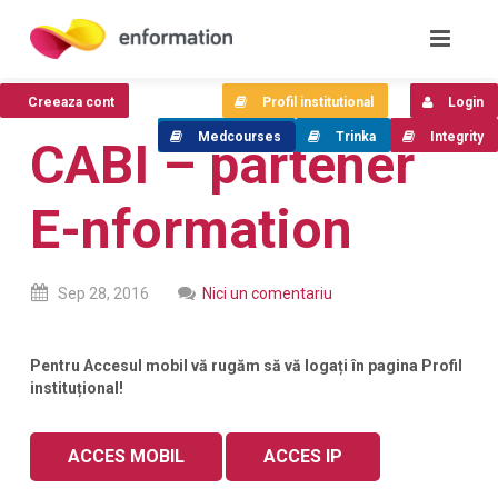
Creeaza cont
Profil institutional
Login
Medcourses
Trinka
Integrity
CABI – partener
E-nformation
Sep
28,
2016
Nici un comentariu
Pentru Accesul mobil vă rugăm să vă logați în pagina Profil
instituțional!
ACCES MOBIL
ACCES IP