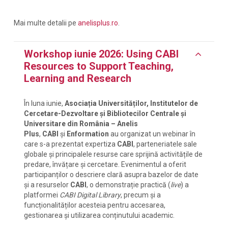
Mai multe detalii pe
anelisplus.ro
.
Workshop iunie 2026: Using CABI
Resources to Support Teaching,
Learning and Research
În luna iunie,
Asociația Universităților, Institutelor de
Cercetare-Dezvoltare și Bibliotecilor Centrale și
Universitare din România – Anelis
Plus
,
CABI
și
Enformation
au organizat un webinar în
care s-a prezentat expertiza
CABI
, parteneriatele sale
globale și principalele resurse care sprijină activitățile de
predare, învățare și cercetare. Evenimentul a oferit
participanților o descriere clară asupra bazelor de date
și a resurselor
CABI
, o demonstrație practică (
live
) a
platformei
CABI Digital Library
, precum și a
funcționalităților acesteia pentru accesarea,
gestionarea și utilizarea conținutului academic.