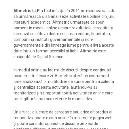
Altmetric LLP
a fost înființat în 2011 și misiunea sa este
să urmărească și să analizeze activitatea online din jurul
literaturii academice. Altmetric urmărește ce spun
oamenii în mediul online despre rezultatele cercetării și
lucrează cu câteva dintre cele mari edituri, finanțatori,
companii și instituții guvernamentale și non-
guvernamentale din întreaga lume pentru a livra aceste
date într-un format accesibil și fiabil. Altmetric este
susținută de Digital Science.
În mediul online au loc mii de discuții despre conținutul
academic în fiecare zi. Altmetric oferă un instrument
care analizează o multitudine de surse pentru a colecta
și centraliza această activitate, ajutându-vă să
monitorizați și să raportați toată activitatea online care
are legătură sau face referire la munca dvs.
Un articol, o lucrare de cercetare sau orice alt produs al
muncii dvs. poate exista online în mai multe pagini web
și poate constitui subiect de discuție pe zeci de