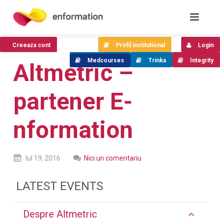
Creeaza cont
Profil institutional
Login
Medcourses
Trinka
Integrity
Altmetric –
partener E-
nformation
Iul
19,
2016
Nici un comentariu
LATEST EVENTS
Despre Altmetric