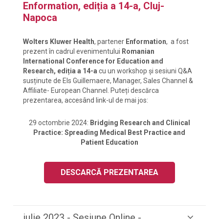
Enformation, ediția a 14-a, Cluj-
Napoca
Wolters Kluwer Health
, partener
Enformation
,
a fost
prezent în cadrul evenimentului
Romanian
International Conference for Education and
Research, ediția a 14-a
cu un workshop și sesiuni Q&A
susținute de
Els Guillemaere, Manager, Sales Channel &
Affiliate- European Channel.
Puteți descărca
prezentarea, accesând link-ul de mai jos:
29 octombrie 2024:
Bridging Research and Clinical
Practice: Spreading Medical Best Practice and
Patient Education
DESCARCĂ PREZENTAREA
iulie 2023 - Sesiune Online -