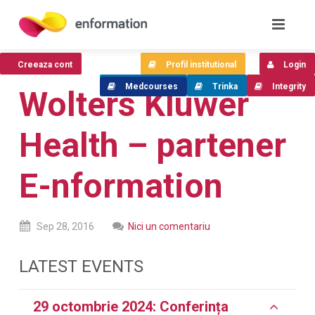
Creeaza cont
Profil institutional
Login
Medcourses
Trinka
Integrity
Wolters Kluwer
Health – partener
E-nformation
Sep
28,
2016
Nici un comentariu
LATEST EVENTS
29 octombrie 2024: Conferința