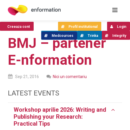
Creeaza cont
Profil institutional
Login
Medcourses
Trinka
Integrity
BMJ – partener
E-nformation
Sep
21,
2016
Nici un comentariu
LATEST EVENTS
Workshop aprilie 2026:
Writing and
Publishing your Research:
Practical Tips