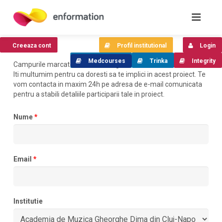
Creeaza cont
Profil institutional
Login
Medcourses
Trinka
Integrity
Campurile marcate cu
*
sunt obligatorii
Iti multumim pentru ca doresti sa te implici in acest proiect. Te
vom contacta in maxim 24h pe adresa de e-mail comunicata
pentru a stabili detaliile participarii tale in proiect.
Nume
*
Email
*
Institutie