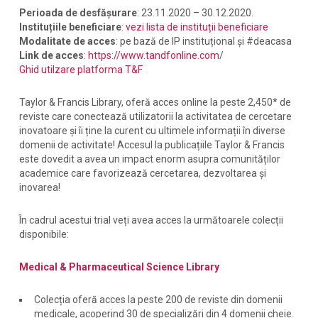
Perioada de desfășurare
: 23.11.2020 – 30.12.2020.
Instituțiile beneficiare
:
vezi lista de instituții beneficiare
Modalitate de acces
: pe bază de IP instituțional și #deacasa
Link de acces
:
https://www.tandfonline.com
/
Ghid utilzare platforma T&F
Taylor & Francis Library, oferă acces online la peste 2,450* de
reviste care conectează utilizatorii la activitatea de cercetare
inovatoare și îi ține la curent cu ultimele informații în diverse
domenii de activitate!
Accesul la publicațiile Taylor & Francis
este dovedit a avea un impact enorm asupra comunităților
academice care favorizează cercetarea, dezvoltarea și
inovarea!
În cadrul acestui trial veți avea acces la următoarele colecții
disponibile:
Medical & Pharmaceutical Science Library
Colecția oferă acces la peste 200 de reviste din domenii
medicale, acoperind 30 de specializări din 4 domenii cheie.