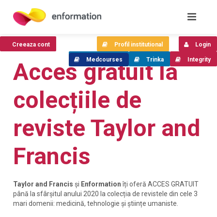
Creeaza cont
Profil institutional
Login
Medcourses
Trinka
Integrity
Acces gratuit la
colecțiile de
reviste Taylor and
Francis
Taylor and Francis
și
Enformation
îți oferă ACCES GRATUIT
până la sfârșitul anului 2020 la colecția de revistele din cele 3
mari domenii: medicină, tehnologie și științe umaniste.