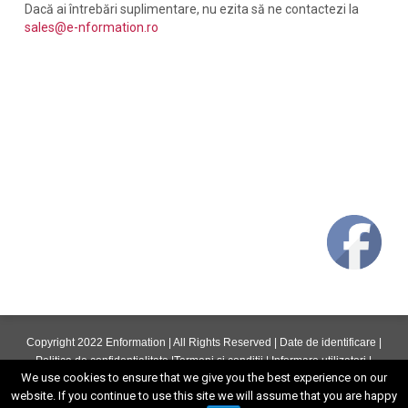
Dacă ai întrebări suplimentare, nu ezita să ne contactezi la
sales@e-nformation.ro
Copyright 2022 Enformation | All Rights Reserved |
Date de identificare
|
Politica de confidentialitate
|
Termeni si conditii
|
Informare utilizatori
|
We use cookies to ensure that we give you the best experience on our
ANPC
website. If you continue to use this site we will assume that you are happy