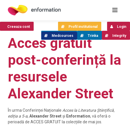
Creeaza cont
Profil institutional
Login
Medcourses
Trinka
Integrity
Acces gratuit
post-conferință la
resursele
Alexander Street
În urma Conferinței Naționale
Acces la Literatura Științifică,
ediția a 5-a
,
Alexander Street
și
Enformation
, vă oferă o
perioadă de ACCES GRATUIT la colecțiile de mai jos.