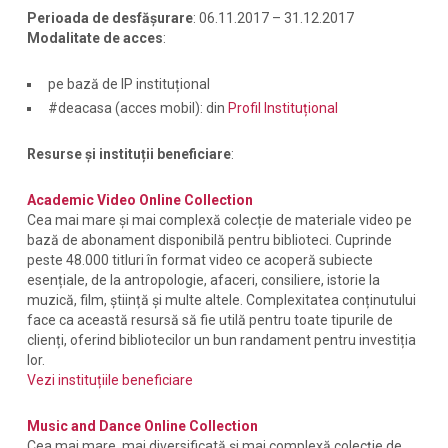
Perioada de desfășurare
: 06.11.2017 – 31.12.2017
Modalitate de acces
:
pe bază de IP instituțional
#deacasa (acces mobil): din
Profil Instituțional
Resurse și instituții beneficiare
:
Academic Video Online Collection
Cea mai mare și mai complexă colecție de materiale video pe
bază de abonament disponibilă pentru biblioteci. Cuprinde
peste 48.000 titluri în format video ce acoperă subiecte
esențiale, de la antropologie, afaceri, consiliere, istorie la
muzică, film, știință și multe altele. Complexitatea conținutului
face ca această resursă să fie utilă pentru toate tipurile de
clienți, oferind bibliotecilor un bun randament pentru investiția
lor.
Vezi instituțiile beneficiare
Music and Dance Online Collection
Cea mai mare, mai diversificată și mai complexă colecție de