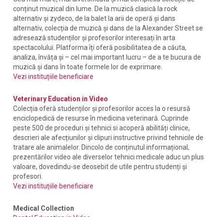
conținut muzical din lume. De la muzică clasică la rock
alternativ și zydeco, de la balet la arii de operă și dans
alternativ, colecția de muzică și dans de la Alexander Street se
adresează studenților și profesorilor interesați în arta
spectacolului. Platforma îți oferă posibilitatea de a căuta,
analiza, învăța și – cel mai important lucru – de a te bucura de
muzică și dans în toate formele lor de exprimare.
Vezi instituțiile beneficiare
Veterinary Education in Video
Colecția oferă studenților și profesorilor acces la o resursă
enciclopedică de resurse în medicina veterinară. Cuprinde
peste 500 de proceduri și tehnici si acoperă abilități clinice,
descrieri ale afecțiunilor și clipuri instructive privind tehnicile de
tratare ale animalelor. Dincolo de conținutul informațional,
prezentărilor video ale diverselor tehnici medicale aduc un plus
valoare, dovedindu-se deosebit de utile pentru studenți și
profesori.
Vezi instituțiile beneficiare
Medical Collection