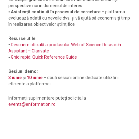
perspective noi în domeniul de interes
▪
Asistență continuă în procesul de cercetare
– platforma
evoluează odată cu nevoile dvs. și vă ajută să economisiți timp
în realizarea obiectivelor științifice
Resurse utile:
▪
Descriere oficială a produsului: Web of Science Research
Assistant – Clarivate
▪
Ghid rapid: Quick Reference Guide
Sesiuni demo:
3 iunie
și
10 iunie
– două sesiuni online dedicate utilizării
eficiente a platformei.
Informații suplimentare puteți solicita la
events@enformation.ro