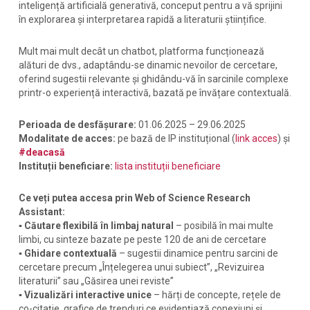
inteligență artificială generativă, conceput pentru a vă sprijini
în explorarea și interpretarea rapidă a literaturii științifice.
Mult mai mult decât un chatbot, platforma funcționează
alături de dvs., adaptându-se dinamic nevoilor de cercetare,
oferind sugestii relevante și ghidându-vă în sarcinile complexe
printr-o experiență interactivă, bazată pe învățare contextuală.
Perioada de desfășurare:
01.06.2025 – 29.06.2025
Modalitate de acces:
pe bază de IP instituțional (
link acces
) și
#deacasă
Instituții beneficiare:
lista instituții beneficiare
Ce veți putea accesa prin Web of Science Research
Assistant:
▪
Căutare flexibilă în limbaj natural
– posibilă în mai multe
limbi, cu sinteze bazate pe peste 120 de ani de cercetare
▪
Ghidare contextuală
– sugestii dinamice pentru sarcini de
cercetare precum „Înțelegerea unui subiect”, „Revizuirea
literaturii” sau „Găsirea unei reviste”
▪
Vizualizări interactive unice
– hărți de concepte, rețele de
co-citație, grafice de trenduri ce evidențiază conexiuni și