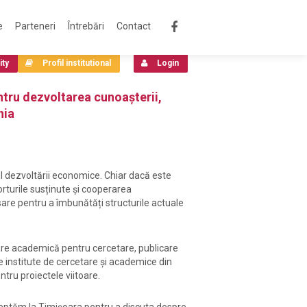
e
Parteneri
Întrebări
Contact
ity
Profil institutional
Login
entru dezvoltarea cunoaşterii,
nia
ul dezvoltării economice. Chiar dacă este
orturile susținute și cooperarea
sare pentru a îmbunătăți structurile actuale
re academică pentru cercetare, publicare
 institute de cercetare și academice din
tru proiectele viitoare.