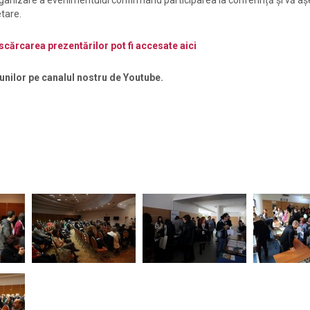
rganizare a evenimentului confirmând participarea la conferință și vă a
etare.
scărcarea prezentărilor pot fi accesate aici
iunilor pe canalul nostru de Youtube.