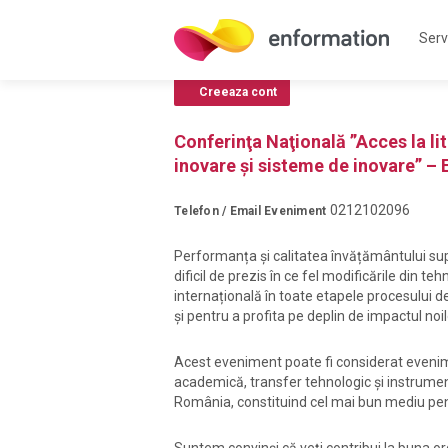
Servi
Creeaza cont
Conferinţa Naţională ”Acces la lit
inovare şi sisteme de inovare” – 
0212102096
Telefon / Email Eveniment
Performanța și calitatea învățământului supe
dificil de prezis în ce fel modificările din 
internațională în toate etapele procesului d
și pentru a profita pe deplin de impactul noil
Acest eveniment poate fi considerat eveni
academică, transfer tehnologic și instrumen
România, constituind cel mai bun mediu pentr