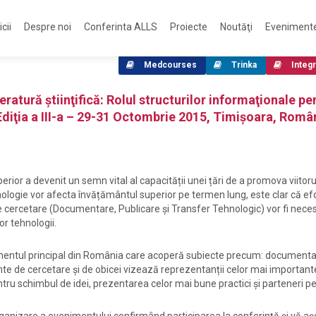
cii
Despre noi
Conferinta ALLS
Proiecte
Noutăţi
Eveniment
Medcourses
Trinka
Integr
eratură ştiinţifică: Rolul structurilor informaţionale p
Ediţia a III-a – 29-31 Octombrie 2015, Timişoara, Româ
rior a devenit un semn vital al capacității unei țări de a promova viitor
tehnologie vor afecta învățământul superior pe termen lung, este clar că ef
e cercetare (Documentare, Publicare și Transfer Tehnologic) vor fi nece
or tehnologii.
mentul principal din România care acoperă subiecte precum: documenta
te de cercetare și de obicei vizează reprezentanții celor mai importante
u schimbul de idei, prezentarea celor mai bune practici și parteneri pen