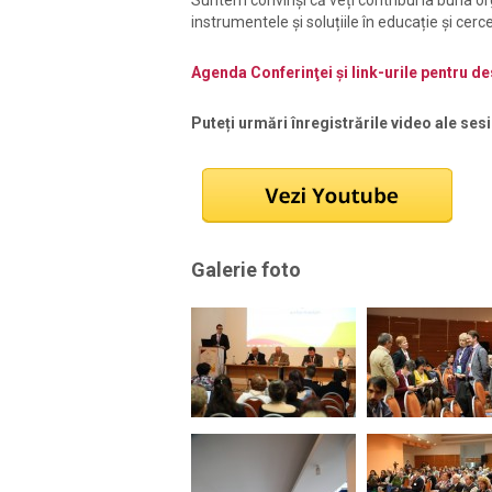
Suntem convinși că veți contribui la buna o
instrumentele și soluțiile în educație și cerc
Agenda Conferinţei și link-urile pentru de
Puteți urmări înregistrările video ale ses
Galerie foto