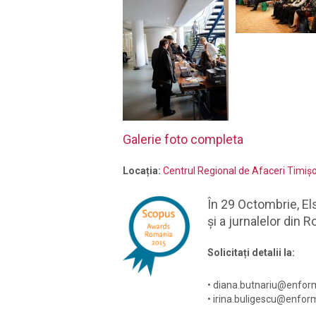
Galerie foto completa
Locația:
Centrul Regional de Afaceri Timiş
În 29 Octombrie, E
și a jurnalelor din 
Solicitați detalii la:
• diana.butnariu@enfor
• irina.buligescu@enfor