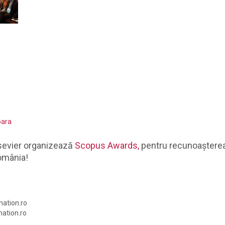
oara
lsevier organizează
Scopus Awards,
pentru recunoașterea a
România!
mation.ro
mation.ro