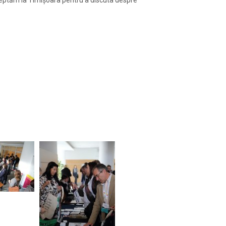
șeptăm la Timișoara pentru a discuta despre