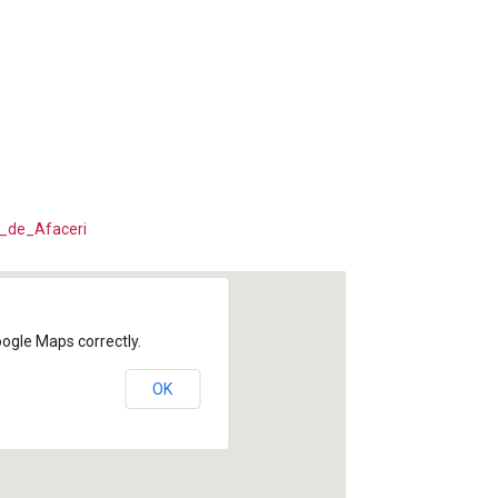
l_de_Afaceri
oogle Maps correctly.
OK