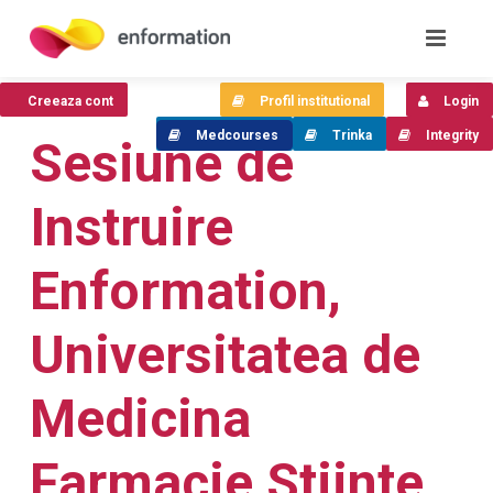
Creeaza cont
Profil institutional
Login
Medcourses
Trinka
Integrity
Sesiune de
Instruire
Enformation,
Universitatea de
Medicina
Farmacie Stiinte