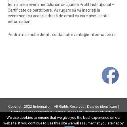
terminarea evenimentului din secțiunea Profil Instituțional –
Certificate de participare. Vă rugăm să vă înscrieți la
eveniment cu aceași adresă de email cu care aveți contul
enformation.
Pentru mai multe detalii, contactați events@e-nformation.ro.
Copyright 2022 Enformation | All Rights Reserved |
Date de identificare
|
Politica de confidentialitate
|
Termeni si conditii
|
Informare utilizatori
|
We use cookies to ensure that we give you the best experience on our
ANPC
website. If you continue to use this site we will assume that you are happy