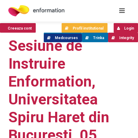
Creeaza cont
Profil institutional
Login
Medcourses
Trinka
Integrity
Sesiune de
Instruire
Enformation,
Universitatea
Spiru Haret din
Bucuresti, 05