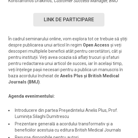
Konstantinos Drakinos,
Customer Success Manager, BMJ
LINK DE PARTICIPARE
În cadrul seminarului online, vom explora tot ce trebuie să știți
despre publicarea unui articol în regim
Open Access
și veți
descoperi multiplele beneficii atât pentru cercetători, cât și
pentru instituții. Veți avea ocazia să aflați trucuri și sfaturi
pentru redactarea unui articol de succes, iar în același timp,
veți înțelege pașii necesari pentru a publica un manuscris în
baza acordului încheiat de
Anelis Plus și British Medical
Journals (BMJ)
.
Agenda evenimentului:
Introducere din partea Președintelui Anelis Plus, Prof.
Luminița Silaghi Dumitrescu
Prezentare generală a acordului transformativ și a
beneficiilor acestuia cu editura British Medical Journals
Resurse disponibile pentru autori