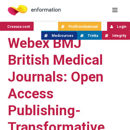
Creeaza cont
Profil institutional
Login
Medcourses
Trinka
Integrity
Webex BMJ
British Medical
Journals: Open
Access
Publishing-
Transformative