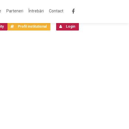
e
Parteneri
Întrebări
Contact
ity
Profil institutional
Login