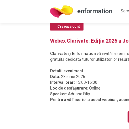
Servi
Creeaza cont
Webex Clarivate: Ediția 2026 a Jo
Clarivate
și
Enformation
vă invită la semin
gratuită dedicată tuturor utilizatorilor res
Detalii eveniment
Data:
23 iunie 2026
Interval orar:
15:00-16:00
Loc de desfășurare
: Online
Speaker:
Adriana Filip
Pentru a vă înscrie la acest webinar, acce