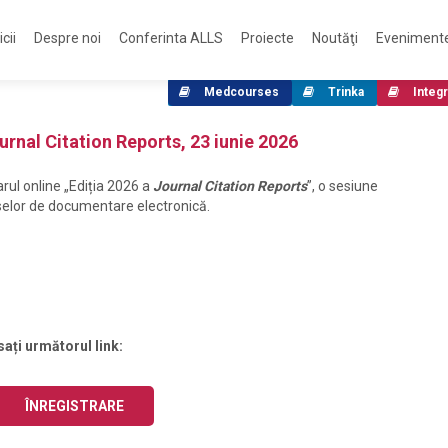
cii
Despre noi
Conferinta ALLS
Proiecte
Noutăţi
Eveniment
Medcourses
Trinka
Integr
urnal Citation Reports, 23 iunie 2026
arul online „Ediția 2026 a
Journal Citation Reports
”, o sesiune
urselor de documentare electronică.
sați următorul link:
ÎNREGISTRARE