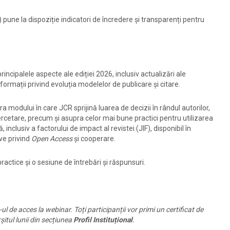
 pune la dispoziție indicatori de încredere și transparenți pentru
rincipalele aspecte ale ediției 2026, inclusiv actualizări ale
informații privind evoluția modelelor de publicare și citare.
a modului în care JCR sprijină luarea de decizii în rândul autorilor,
 cercetare, precum și asupra celor mai bune practici pentru utilizarea
, inclusiv a factorului de impact al revistei (JIF), disponibil în
ive privind
Open Access
și cooperare.
actice și o sesiune de întrebări și răspunsuri.
-ul de acces la webinar. Toți participanții vor primi un
certificat de
șitul lunii din secțiunea
Profil Instituțional
.