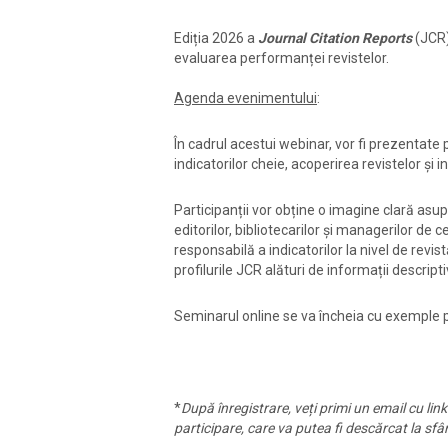
Ediția 2026 a
Journal Citation Reports
(JCR)
evaluarea performanței revistelor.
Agenda evenimentului
:
În cadrul acestui webinar, vor fi prezentate p
indicatorilor cheie, acoperirea revistelor și 
Participanții vor obține o imagine clară asupr
editorilor, bibliotecarilor și managerilor de
responsabilă a indicatorilor la nivel de revistă
profilurile JCR alături de informații descript
Seminarul online se va încheia cu exemple pr
*
După înregistrare, veți primi un email cu link
participare
, care va putea fi descărcat la sfâr