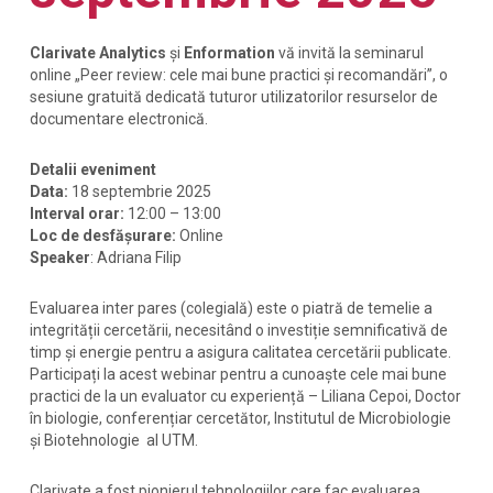
Clarivate Analytics
și
Enformation
vă invită la seminarul
online „Peer review: cele mai bune practici și recomandări”, o
sesiune gratuită dedicată tuturor utilizatorilor resurselor de
documentare electronică.
Detalii eveniment
Data:
18 septembrie
2025
Interval orar:
12:00 – 13:00
Loc de desfășurare:
Online
Speaker
: Adriana Filip
Evaluarea inter pares (colegială) este o piatră de temelie a
integrității cercetării, necesitând o investiție semnificativă de
timp și energie pentru a asigura calitatea cercetării publicate.
Participați la acest webinar pentru a cunoaște cele mai bune
practici de la un evaluator cu experiență – Liliana Cepoi, Doctor
în biologie, conferențiar cercetător, Institutul de Microbiologie
și Biotehnologie al UTM.
Clarivate a fost pionierul tehnologiilor care fac evaluarea