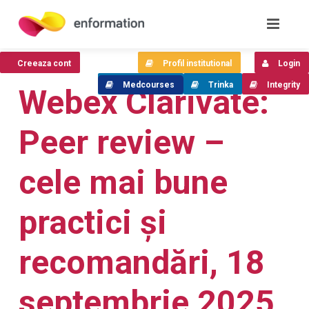
Creeaza cont
Profil institutional
Login
Medcourses
Trinka
Integrity
Webex Clarivate:
Peer review –
cele mai bune
practici și
recomandări, 18
septembrie 2025