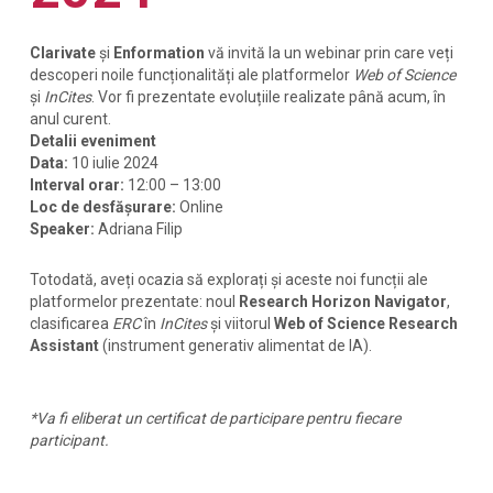
Clarivate
și
Enformation
vă invită
la un webinar prin care veți
descoperi noile funcționalități ale platformelor
Web of Science
și
InCites
. Vor fi prezentate evoluțiile realizate până acum, în
anul curent.
Detalii eveniment
Data:
10 iulie 2024
Interval orar:
12:00 – 13:00
Loc de desfășurare:
Online
Speaker:
Adriana Filip
Totodată, aveți ocazia să explorați și aceste noi funcții ale
platformelor prezentate: noul
Research Horizon Navigator
,
clasificarea
ERC
în
InCites
și viitorul
Web of Science Research
Assistant
(instrument generativ alimentat de IA).
*Va fi eliberat un certificat de participare pentru fiecare
participant.