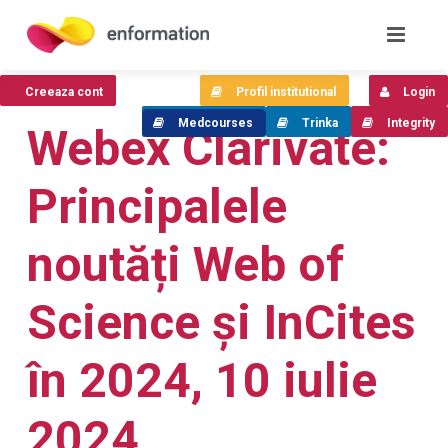
Creeaza cont
Profil institutional
Login
Medcourses
Trinka
Integrity
Webex Clarivate:
Principalele
noutăți Web of
Science și InCites
în 2024, 10 iulie
2024