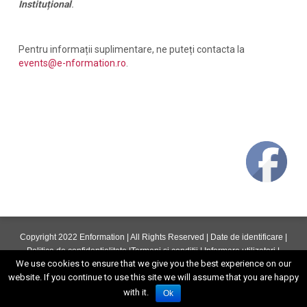
Instituțional
.
Pentru informații suplimentare, ne puteți contacta la
events@e-nformation.ro
.
Copyright 2022 Enformation | All Rights Reserved |
Date de identificare
|
Politica de confidentialitate
|
Termeni si conditii
|
Informare utilizatori
|
We use cookies to ensure that we give you the best experience on our
ANPC
website. If you continue to use this site we will assume that you are happy
↓ descarca
Descarca Aplicatia
with it.
Ok