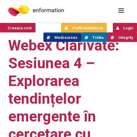
Creeaza cont
Profil institutional
Login
Medcourses
Trinka
Integrity
Webex Clarivate:
Sesiunea 4 –
Explorarea
tendințelor
emergente în
cercetare cu