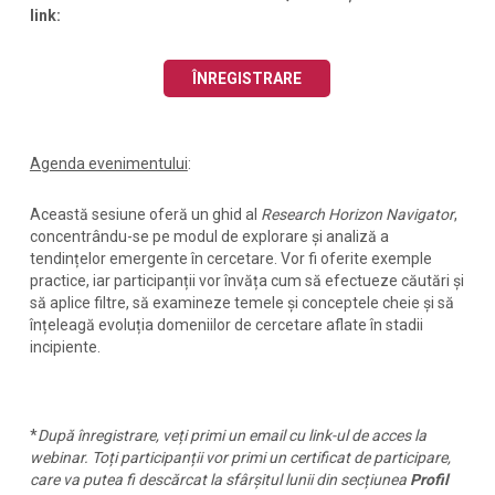
link:
ÎNREGISTRARE
Agenda evenimentului
:
Această sesiune oferă un ghid al
Research Horizon Navigator
,
concentrându-se pe modul de explorare și analiză a
tendințelor emergente în cercetare. Vor fi oferite exemple
practice, iar participanții vor învăța cum să efectueze căutări și
să aplice filtre, să examineze temele și conceptele cheie și să
înțeleagă evoluția domeniilor de cercetare aflate în stadii
incipiente.
*
După înregistrare, veți primi un email cu link-ul de acces la
webinar. Toți participanții vor primi un
certificat de participare
,
care va putea fi descărcat la sfârșitul lunii din secțiunea
Profil