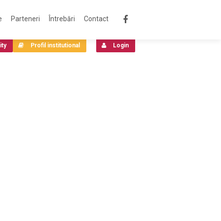
e
Parteneri
Întrebări
Contact
ity
Profil institutional
Login