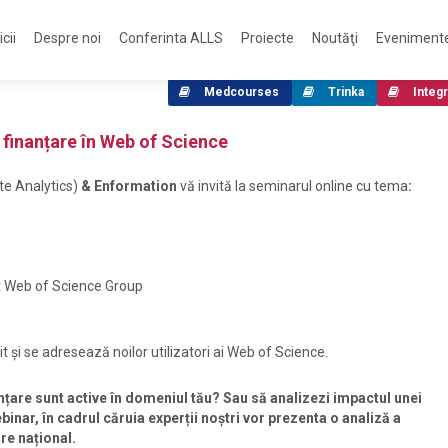
cii
Despre noi
Conferinta ALLS
Proiecte
Noutăţi
Eveniment
Medcourses
Trinka
Integr
finanțare în Web of Science
te Analytics)
& Enformation
vă invită la seminarul online cu tema
:
nt Web of Science Group
 și se adresează noilor utilizatori ai Web of Science.
nanțare sunt active în domeniul tău? Sau să analizezi impactul unei
binar, în cadrul căruia experții noștri vor prezenta o analiză a
re național.