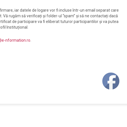
irmare, iar datele de logare vor fi incluse într-un email separat care
at. Vă rugăm să verificați și folder-ul “spam” și să ne contactați dacă
rtificat de participare va fi eliberat tuturor participantilor și va putea
fil Instituțional.
e-nformation.ro
.