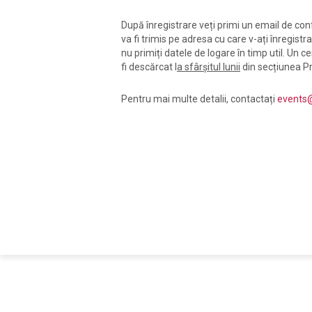
După înregistrare veți primi un email de conf
va fi trimis pe adresa cu care v-ați înregistr
nu primiți datele de logare în timp util. Un ce
fi descărcat l
a sfârșitul lunii
din secțiunea Pro
Pentru mai multe detalii, contactați
events@