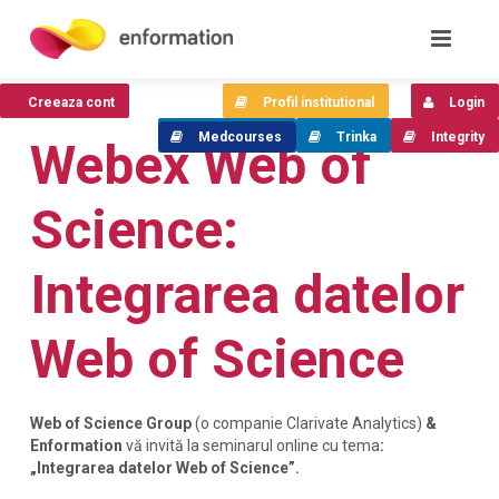
Creeaza cont
Profil institutional
Login
Medcourses
Trinka
Integrity
Webex Web of
Science:
Integrarea datelor
Web of Science
Web of Science Group
(o companie Clarivate Analytics)
&
Enformation
vă invită la seminarul online cu tema
:
„Integrarea datelor Web of Science”.