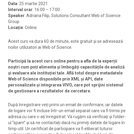
Data
: 25 martie 2021
Interval orar
: 16:00 – 17:00
Speaker
: Adriana Filip, Solutions Consultant Web of Science
Group
Locație
: Online
Acest curs va dura 60 de minute, este gratuit și se adresează
noilor utilizatori ai Web of Science.
Participă la acest curs online pentru a afla de la experții
noștri cum poți alimenta și îmbogăți capacitățile de analiză
și evaluare ale instituției tale. Află totul despre metadatele
Web of Science disponibile prin XML și API, date
personalizate și integrarea VIVO, care pot sprijini sistemul
de gestionare a rezultatelor de cercetare.
După înregistrare veți primi un email de confirmare, iar datele
de logare vor fi incluse într-un email separat care va fi trimis pe
adresa cu care v-ați înregistrat. Vă rugăm să verificați și folder-
ul “spam” și să ne contactați dacă nu primiți datele de logare în
timp util. Un certificat de participare va fi eliberat tuturor