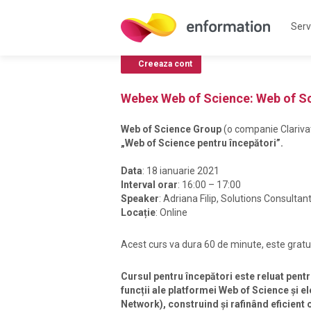
Servi
Creeaza cont
Webex Web of Science: Web of Sc
Web of Science Group
(o companie Clariva
„
Web of Science pentru începători
”.
Data
: 18 ianuarie 2021
Interval orar
: 16:00 – 17:00
Speaker
: Adriana Filip, Solutions Consulta
Locație
: Online
Acest curs va dura 60 de minute, este gratuit
Cursul pentru începători este reluat pentr
funcții ale platformei Web of Science și e
Network), construind și rafinând eficient 