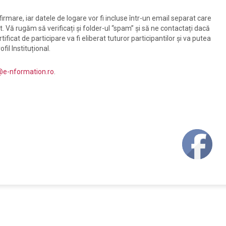
irmare, iar datele de logare vor fi incluse într-un email separat care
at. Vă rugăm să verificați și folder-ul “spam” și să ne contactați dacă
rtificat de participare va fi eliberat tuturor participantilor și va putea
fil Instituțional.
e-nformation.ro
.