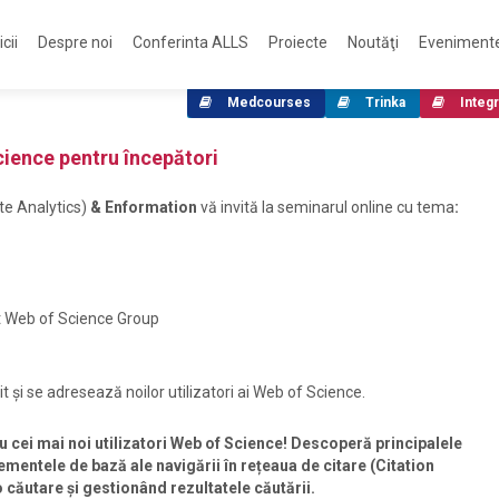
cii
Despre noi
Conferinta ALLS
Proiecte
Noutăţi
Eveniment
Medcourses
Trinka
Integr
ience pentru începători
te Analytics)
& Enformation
vă invită la seminarul online cu tema
:
nt Web of Science Group
 și se adresează noilor utilizatori ai Web of Science.
u cei mai noi utilizatori Web of Science! Descoperă principalele
lementele de bază ale navigării în rețeaua de citare (Citation
o căutare și gestionând rezultatele căutării.