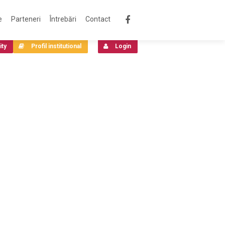
e
Parteneri
Întrebări
Contact
ity
Profil institutional
Login