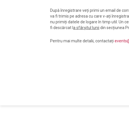
După înregistrare veți primi un email de conf
va fi trimis pe adresa cu care v-ați înregistr
nu primiți datele de logare în timp util. Un ce
fi descărcat l
a sfârșitul lunii
din secțiunea Pro
Pentru mai multe detalii, contactați
events@