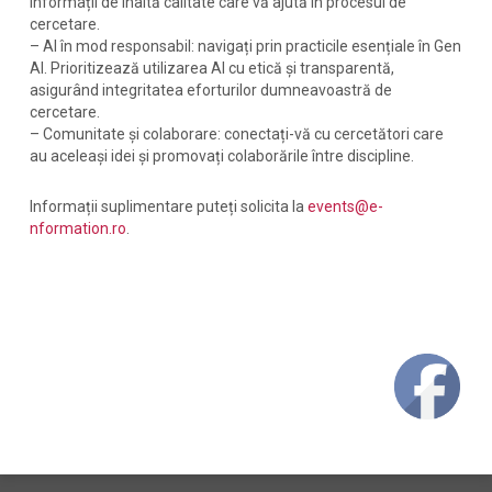
informații de înaltă calitate care vă ajută în procesul de
cercetare.
– AI în mod responsabil: navigați prin practicile esențiale în Gen
AI. Prioritizează utilizarea AI cu etică și transparentă,
asigurând integritatea eforturilor dumneavoastră de
cercetare.
– Comunitate și colaborare: conectați-vă cu cercetători care
au aceleași idei și promovați colaborările între discipline.
Informații suplimentare puteți solicita la
events@e-
nformation.ro
.