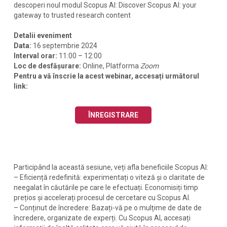
descoperi noul modul Scopus AI: Discover Scopus AI: your
gateway to trusted research content
Detalii eveniment
Data:
16
septembrie 2024
Interval orar:
11:00 – 12:00
Loc de desfășurare:
Online, Platforma
Zoom
Pentru a vă înscrie la acest webinar, accesați următorul
link:
ÎNREGISTRARE
Participând la această sesiune, veți afla beneficiile Scopus AI
:
– Eficiență redefinită: experimentați o viteză și o claritate de
neegalat în căutările pe care le efectuați. Economisiți timp
prețios și accelerați procesul de cercetare cu Scopus AI.
– Conținut de încredere: Bazați-vă pe o mulțime de date de
încredere, organizate de experți. Cu Scopus AI, accesați