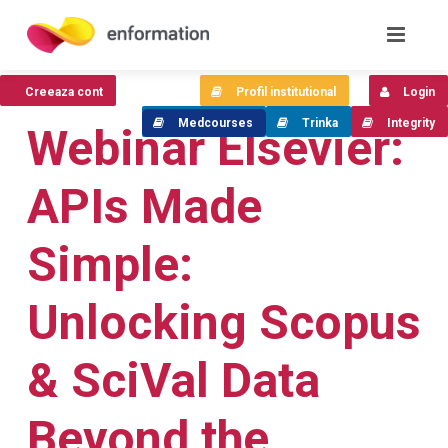
Creeaza cont
Profil institutional
Login
Medcourses
Trinka
Integrity
Webinar Elsevier:
APIs Made
Simple:
Unlocking Scopus
& SciVal Data
Beyond the