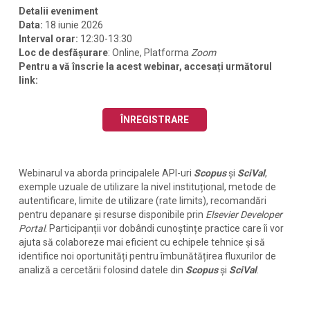
Detalii eveniment
Data:
18 iunie 2026
Interval orar:
12:30-13:30
Loc de desfășurare
: Online, Platforma
Zoom
Pentru a vă înscrie la acest webinar, accesați următorul
link:
ÎNREGISTRARE
Webinarul va aborda principalele API-uri
Scopus
și
SciVal
,
exemple uzuale de utilizare la nivel instituțional, metode de
autentificare, limite de utilizare (rate limits), recomandări
pentru depanare și resurse disponibile prin
Elsevier Developer
Portal
. Participanții vor dobândi cunoștințe practice care îi vor
ajuta să colaboreze mai eficient cu echipele tehnice și să
identifice noi oportunități pentru îmbunătățirea fluxurilor de
analiză a cercetării folosind datele din
Scopus
și
SciVal
.