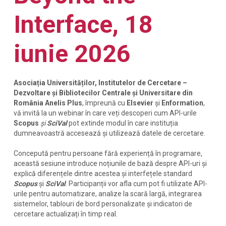
Interface, 18
iunie 2026
Asociația Universităților, Institutelor de Cercetare –
Dezvoltare și Bibliotecilor Centrale și Universitare din
România Anelis Plus
, împreună cu
Elsevier
și
Enformation
,
vă invită la un webinar în care veți descoperi cum API-urile
Scopus
și
SciVal
pot extinde modul în care instituția
dumneavoastră accesează și utilizează datele de cercetare.
Concepută pentru persoane fără experiență în programare,
această sesiune introduce noțiunile de bază despre API-uri și
explică diferențele dintre acestea și interfețele standard
Scopus
și
SciVal
. Participanții vor afla cum pot fi utilizate API-
urile pentru automatizare, analize la scară largă, integrarea
sistemelor, tablouri de bord personalizate și indicatori de
cercetare actualizați în timp real.