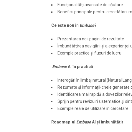
Funcționalități avansate de căutare
Beneficii principale pentru cercetători, me
Ce este nou în
Embase
?
Prezentarea noii pagini de rezultate
Îmbunătățirea navigării și a experienței u
Exemple practice și fluxuri de lucru
Embase
AI în practică
Interogări în limbaj natural (Natural La
Rezumate și informații-cheie generate 
Identificarea mai rapidă a dovezilor rel
Sprijin pentru revizuiri sistematice și si
Exemple reale de utilizare în cercetare
Roadmap-ul
Embase
AI și îmbunătățiri