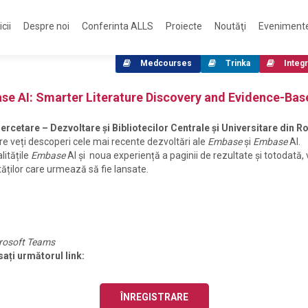
cii
Despre noi
Conferinta ALLS
Proiecte
Noutăţi
Eveniment
Medcourses
Trinka
Integr
se AI: Smarter Literature Discovery and Evidence-Bas
 Cercetare – Dezvoltare și Bibliotecilor Centrale și Universitare din 
care veți descoperi cele mai recente dezvoltări ale
Embase
și
Embase
AI.
litățile
Embase
AI și noua experiență a paginii de rezultate și totodată,
tăților care urmează să fie lansate.
rosoft Teams
sați următorul link:
ÎNREGISTRARE