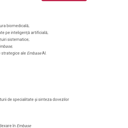
tura biomedicală;
te pe inteligență artificială;
zuiri sistematice;
mbase
;
le strategice ale
Embase
AI.
turii de specialitate și sinteza dovezilor
ndexare în
Embase