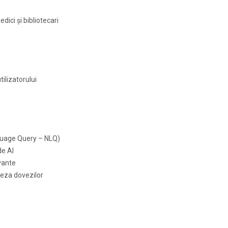
dici și bibliotecari
tilizatorului
nguage Query – NLQ)
de AI
evante
nteza dovezilor