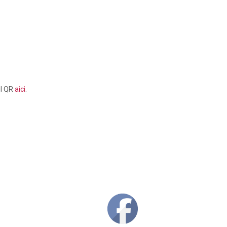
ul QR
aici
.