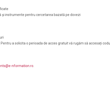
ficate
ială și instrumente pentru cercetarea bazată pe dovezi
uri
. Pentru a solicita o perioada de acces gratuit vă rugăm să accesați cod
ents@e-nformation.ro
.