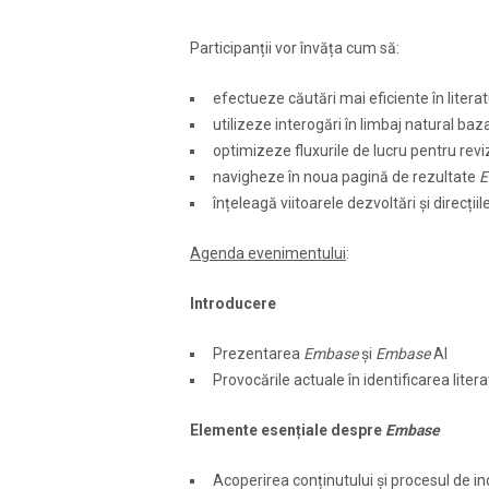
Participanții vor învăța cum să:
efectueze căutări mai eficiente în litera
utilizeze interogări în limbaj natural baza
optimizeze fluxurile de lucru pentru revi
navigheze în noua pagină de rezultate
E
înțeleagă viitoarele dezvoltări și direcții
Agenda evenimentului
:
Introducere
Prezentarea
Embase
și
Embase
AI
Provocările actuale în identificarea litera
Elemente esențiale despre
Embase
Acoperirea conținutului și procesul de i