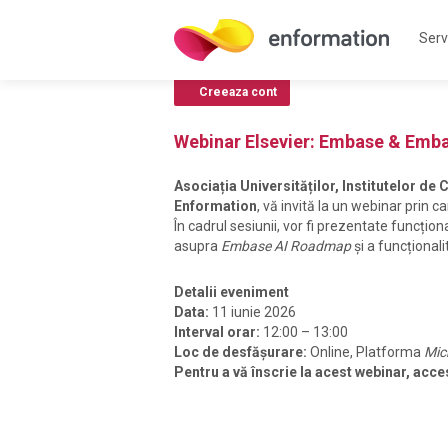
Servi
Creeaza cont
Webinar Elsevier: Embase & Emba
Asociația Universităților, Institutelor de
Enformation
, vă invită la un webinar prin 
În cadrul sesiunii, vor fi prezentate funcționa
asupra
Embase AI Roadmap
și a funcționali
Detalii eveniment
Data:
11 iunie 2026
Interval orar:
12:00 – 13:00
Loc de desfășurare:
Online, Platforma
Mic
Pentru a vă înscrie la acest webinar, acce