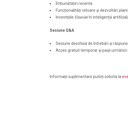
Îmbunătățiri recente
Funcționalități viitoare și dezvoltări plani
Investițiile
Elsevier
în inteligență artific
Sesiune Q&A
Sesiune deschisă de întrebări și răspuns
Acces gratuit temporar și pașii următori
Informații suplimentare puteți solicita la
ev