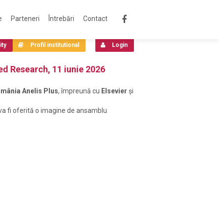
e
Parteneri
Întrebări
Contact
ity
Profil institutional
Login
ed Research, 11 iunie 2026
România Anelis Plus
, împreună cu
Elsevier
și
 va fi oferită o imagine de ansamblu