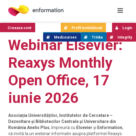
Creeaza cont
Profil institutional
Login
Medcourses
Trinka
Integrity
Webinar Elsevier:
Reaxys Monthly
Open Office, 17
iunie 2026
Asociația Universităților, Institutelor de Cercetare –
Dezvoltare și Bibliotecilor Centrale și Universitare din
România Anelis Plus
, împreună cu
Elsevier
și
Enformation
,
vă invită la un webinar informativ asupra platformei Reaxys: