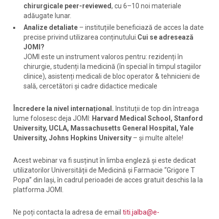
chirurgicale peer-reviewed
, cu 6–10 noi materiale
adăugate lunar.
Analize detaliate
– instituțiile beneficiază de acces la date
precise privind utilizarea conținutului.
Cui se adresează
JOMI?
JOMI este un instrument valoros pentru: rezidenți în
chirurgie, studenți la medicină (în special în timpul stagiilor
clinice), asistenți medicali de bloc operator & tehnicieni de
sală, cercetători și cadre didactice medicale
Încredere la nivel internațional.
Instituții de top din întreaga
lume folosesc deja JOMI:
Harvard Medical School, Stanford
University, UCLA, Massachusetts General Hospital, Yale
University, Johns Hopkins University
– și multe altele!
Acest webinar va fi susținut în limba engleză și este dedicat
utilizatorilor Universității de Medicină și Farmacie “Grigore T
Popa” din Iași, în cadrul perioadei de acces gratuit deschis la la
platforma JOMI.
Ne poți contacta la adresa de email
titi.jalba@e-