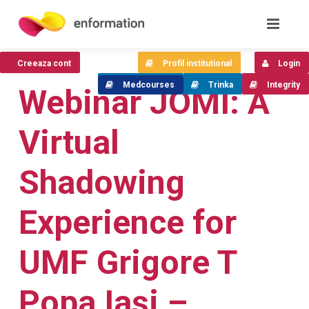
Creeaza cont
Profil institutional
Login
Medcourses
Trinka
Integrity
Webinar JOMI: A
Virtual
Shadowing
Experience for
UMF Grigore T
Popa Iași –