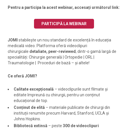
Pentru a participa la acest webinar, accesați următorul link:
PARTICIPĂ LA WEBINAR
JOMI
stabilește un nou standard de excelență în educația
medicală video. Platforma oferă videoclipuri
chirurgicale
detaliate, peer-reviewed
, dintr-o gamă largă de
specialități: Chirurgie generală | Ortopedie | ORL |
Traumatologie | Proceduri de bază – și altele!
Ce oferă JOMI?
Calitate excepțională
– videoclipurile sunt filmate și
editate împreună cu chirurgii, pentru un conținut
educațional de top.
Conținut de elită
– materiale publicate de chirurgi din
instituții renumite precum Harvard, Stanford, UCLA și
Johns Hopkins.
Bibliotecă extinsă
– peste
300 de videoclipuri