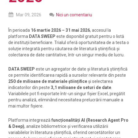
Mar
09,
2026
Nici un comentariu
În perioada
16 martie 2026 – 31 mai 2026
, accesul la
platforma
DATA SWEEP
este disponibil gratuit pentru o listă
de instituții beneficiare. Trialul oferă oportunitatea de a testa o
soluție integrată pentru căutarea de literatură științifică și
colectarea de date cantitative, într-un singur mediu de lucru.
DATA SWEEP
este un agregator de date și literatură științifică
ce permite identificarea rapidă a surselor relevante din peste
250 de milioane de materiale științifice
și selectarea
indicatorilor din peste
3,1 milioane de seturi de date
.
Variabilele pot fi exportate într-un singur fișier Excel, pregătit
pentru analiză, eliminând necesitatea prelucrării manuale a
mai multor fișiere.
Platforma integrează
funcționalități AI (Research Agent Pro
& Deep)
, analize bibliometrice și verificarea utilizării
variabilelor în literatura științifică, oferind cercetătorilor un