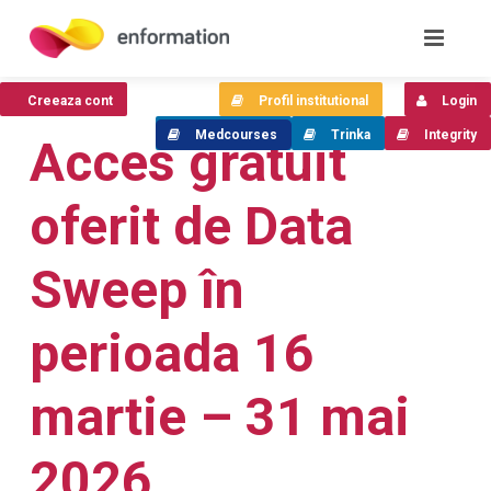
Creeaza cont
Profil institutional
Login
Medcourses
Trinka
Integrity
Acces gratuit
oferit de Data
Sweep în
perioada 16
martie – 31 mai
2026