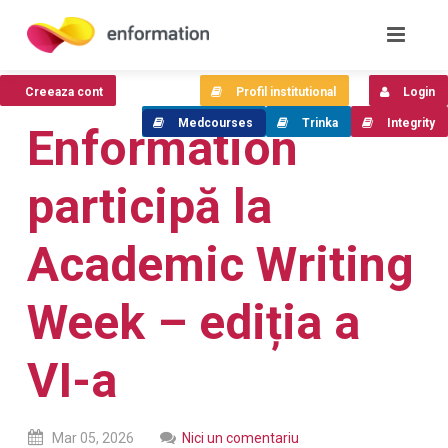
Creeaza cont
Profil institutional
Login
Medcourses
Trinka
Integrity
Enformation
participă la
Academic Writing
Week – ediția a
VI-a
Mar
05,
2026
Nici un comentariu