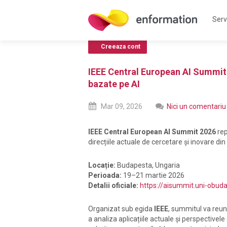
Servi
Creeaza cont
IEEE Central European AI Summit 
bazate pe AI
Mar
09,
2026
Nici un comentariu
IEEE Central European AI Summit 2026
rep
direcțiile actuale de cercetare și inovare din
Locație:
Budapesta, Ungaria
Perioada:
19–21 martie 2026
Detalii oficiale:
https://aisummit.uni-obud
Organizat sub egida
IEEE
, summitul va reuni
a analiza aplicațiile actuale și perspectivele