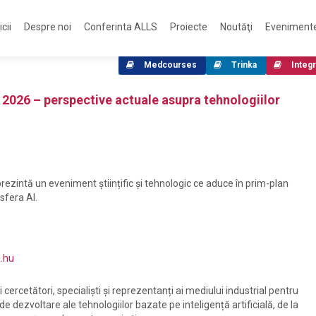
cii
Despre noi
Conferinta ALLS
Proiecte
Noutăţi
Eveniment
Medcourses
Trinka
Integr
2026 – perspective actuale asupra tehnologiilor
rezintă un eveniment științific și tehnologic ce aduce în prim-plan
 sfera AI.
a.hu
 cercetători, specialiști și reprezentanți ai mediului industrial pentru
 de dezvoltare ale tehnologiilor bazate pe inteligență artificială, de la