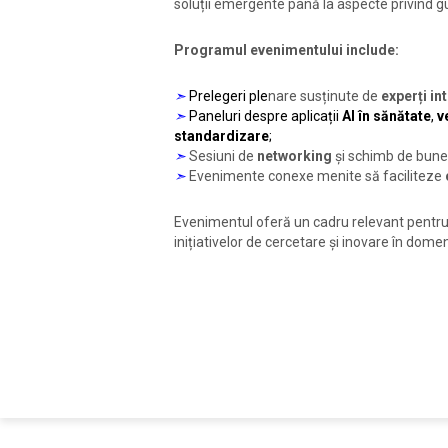
soluții emergente până la aspecte privind g
Programul evenimentului include:
➣
P
relegeri ple
nare susținute de
experți in
➣
Paneluri despre aplicații
AI în sănătate
,
v
standardizare
;
➣
Sesiuni de
networking
și schimb de bune 
➣
Evenimente conexe menite să faciliteze
Evenimentul oferă un cadru relevant pentru
inițiativelor de cercetare și inovare în domen