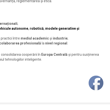
uvernanța, reglementarea și etica.
ternaționali
;
ehicule autonome
,
robotică
,
modele generative și
practici între
mediul academic
și
industrie
;
colaborarea profesională
la
nivel regional
.
 consolidarea cooperării în
Europa Centrală
și pentru susținerea
iul tehnologiilor inteligente.