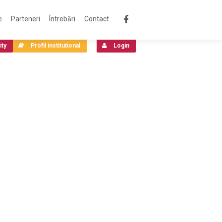
e
Parteneri
Întrebări
Contact
ity
Profil institutional
Login