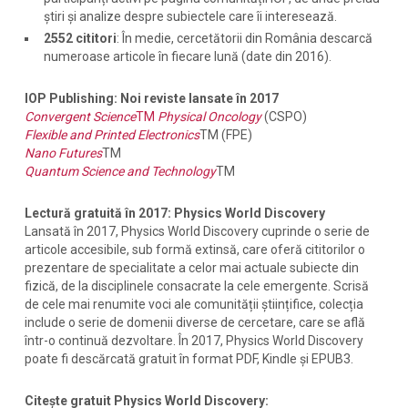
știri și analize despre subiectele care îi interesează.
2552 cititori
: În medie, cercetătorii din România descarcă
numeroase articole în fiecare lună (date din 2016).
IOP Publishing: Noi reviste lansate în 2017
Convergent Science
TM
Physical Oncology
(CSPO)
Flexible and Printed Electronics
TM
(FPE)
Nano Futures
TM
Quantum Science and Technology
TM
Lectură gratuită în 2017: Physics World Discovery
Lansată în 2017, Physics World Discovery cuprinde o serie de
articole accesibile, sub formă extinsă, care oferă cititorilor o
prezentare de specialitate a celor mai actuale subiecte din
fizică, de la disciplinele consacrate la cele emergente. Scrisă
de cele mai renumite voci ale comunității științifice, colecția
include o serie de domenii diverse de cercetare, care se află
într-o continuă dezvoltare. În 2017, Physics World Discovery
poate fi descărcată gratuit în format PDF, Kindle și EPUB3.
Citește gratuit Physics World Discovery: