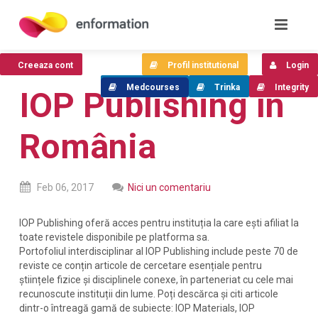
Creeaza cont
Profil institutional
Login
Medcourses
Trinka
Integrity
IOP Publishing în
România
Feb
06,
2017
Nici un comentariu
IOP Publishing oferă acces pentru instituția la care ești afiliat la
toate revistele disponibile pe platforma sa.
Portofoliul interdisciplinar al IOP Publishing include peste 70 de
reviste ce conțin articole de cercetare esențiale pentru
științele fizice și disciplinele conexe, în parteneriat cu cele mai
recunoscute instituții din lume. Poți descărca și citi articole
dintr-o întreagă gamă de subiecte: IOP Materials, IOP