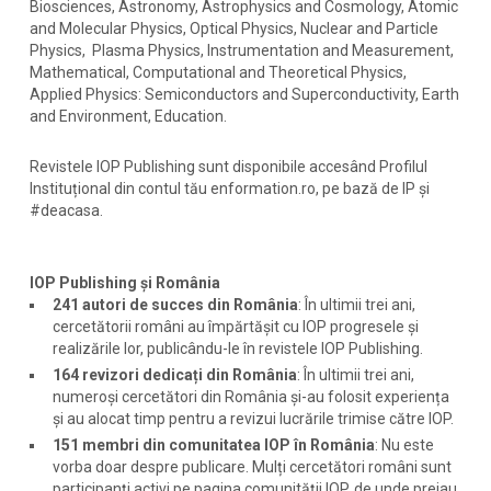
Biosciences, Astronomy, Astrophysics and Cosmology, Atomic
and Molecular Physics, Optical Physics, Nuclear and Particle
Physics, Plasma Physics, Instrumentation and Measurement,
Mathematical, Computational and Theoretical Physics,
Applied Physics: Semiconductors and Superconductivity, Earth
and Environment, Education.
Revistele IOP Publishing sunt disponibile accesând Profilul
Instituțional din contul tău enformation.ro, pe bază de IP și
#deacasa.
IOP Publishing și România
241 autori de succes din România
: În ultimii trei ani,
cercetătorii români au împărtășit cu IOP progresele și
realizările lor, publicându-le în revistele IOP Publishing.
164 revizori dedicați din România
: În ultimii trei ani,
numeroși cercetători din România și-au folosit experiența
și au alocat timp pentru a revizui lucrările trimise către IOP.
151 membri din comunitatea IOP în România
: Nu este
vorba doar despre publicare. Mulți cercetători români sunt
participanți activi pe pagina comunității IOP, de unde preiau