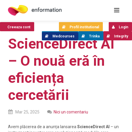
Creeaza cont
Profil institutional
Login
Medcourses
Trinka
Integrity
ScienceDirect AI
– O nouă eră în
eficiența
cercetării
Mar
25,
2025
Nici un comentariu
Avem plăcerea de a anunța lansarea
ScienceDirect AI
– un