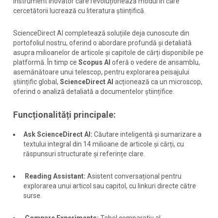
instrument inovator care revoluționează modul în care
cercetătorii lucrează cu literatura științifică.
ScienceDirect AI completează soluțiile deja cunoscute din
portofoliul nostru, oferind o abordare profundă și detaliată
asupra milioanelor de articole și capitole de cărți disponibile pe
platformă. În timp ce
Scopus AI
oferă o vedere de ansamblu,
asemănătoare unui telescop, pentru explorarea peisajului
științific global,
ScienceDirect AI
acționează ca un microscop,
oferind o analiză detaliată a documentelor științifice.
Funcționalități principale:
Ask ScienceDirect AI:
Căutare inteligentă și sumarizare a
textului integral din 14 milioane de articole și cărți, cu
răspunsuri structurate și referințe clare.
Reading Assistant:
Asistent conversațional pentru
explorarea unui articol sau capitol, cu linkuri directe către
surse.