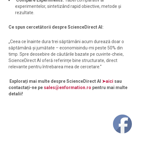
Compare Experiments:
Tabel comparativ al
experimentelor, sintetizând rapid obiective, metode și
rezultate.
Ce spun cercetătorii despre ScienceDirect AI:
„Ceea ce înainte dura trei săptămâni acum durează doar o
săptămână și jumătate – economisindu-mi peste 50% din
timp. Spre deosebire de căutările bazate pe cuvinte-cheie,
ScienceDirect AI oferă referințe bine structurate, direct
relevante pentru întrebarea mea de cercetare.”
Explorați mai multe despre ScienceDirect AI
➤aici
sau
contactați-ne pe
sales@enformation.ro
pentru mai multe
detalii!