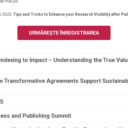
 de mai jos:
ie 2026:
Tips and Tricks to Enhance your Research Visibility after Pub
URMĂREȘTE ÎNREGISTRAREA
Indexing to Impact – Understanding the True Valu
w Transformative Agreements Support Sustainabl
25
cess and Publishing Summit