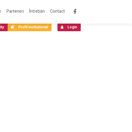
e
Parteneri
Întrebări
Contact
ity
Profil institutional
Login