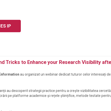
ES IP
nd Tricks to Enhance your Research Visibility afte
Enformation
au organizat un webinar dedicat tuturor celor interesați d
panții au descoperit
strategii practice pentru a crește vizibilitatea cercet
lucrării pe platforme academice și rețele științifice, metode testate pent