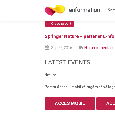
Servi
Creeaza cont
Springer Nature – partener E-nf
Sep
22,
2016
Nici un comentariu
LATEST EVENTS
Nature
Pentru Accesul mobil vă rugăm să vă logați
ACCES MOBIL
ACC