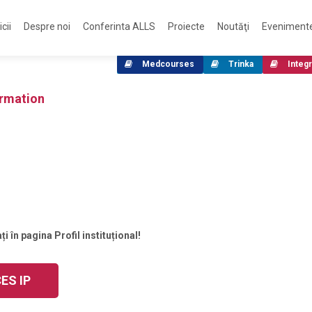
cii
Despre noi
Conferinta ALLS
Proiecte
Noutăţi
Eveniment
Medcourses
Trinka
Integr
ormation
 în pagina Profil instituțional!
ES IP