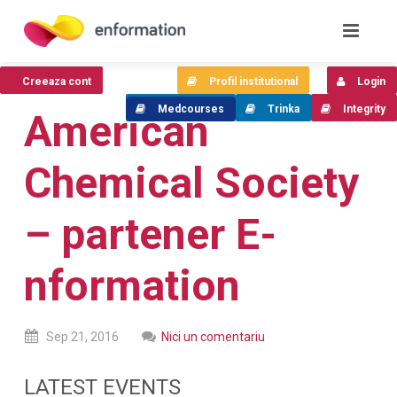
Creeaza cont
Profil institutional
Login
Medcourses
Trinka
Integrity
American
Chemical Society
– partener E-
nformation
Sep
21,
2016
Nici un comentariu
LATEST EVENTS