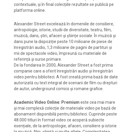
contextuale, și în final colecțiile rezultate se publică pe
platforma online.
Alexander Street excelează în domeniile de consiliere,
antropologie, istorie, studii de diversitate, teatru, film,
muzică, dans, știri, afaceri și științe sociale. În muzică și
dans pune la dispoziție peste 10 milioane de piese de
înregistrări audio, 1,3 milioane de pagini de partituri și
mii de spectacole video, împreună cu materiale de
referință și surse primare.
De la fondarea în 2000, Alexander Street a fost prima
companie care a oferit înregistrări audio și înregistrări
video pentru biblioteci. A fost creată prima bază de date
autorizată cu text integral de scenarii de film cu drepturi
de autor, underground comics și romane grafice.
Academic Video Online: Premium
este cea mai mare
și mai complexă colecție de materiale video pe bază de
abonament disponibilă pentru biblioteci. Cuprinde peste
48.000 titluri în format video ce acoperă subiecte
esențiale, de la antropologie, afaceri, consiliere și istorie
la muzică, film, știință și multe altele. Complexitatea