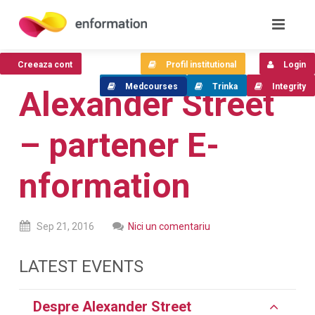
Creeaza cont
Profil institutional
Login
Medcourses
Trinka
Integrity
Alexander Street
– partener E-
nformation
Sep
21,
2016
Nici un comentariu
LATEST EVENTS
Despre Alexander Street