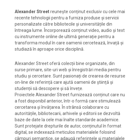
Alexander Street
reunește conținut exclusiv cu cele mai
recente tehnologii pentru a furniza produse și servicii
personalizate către bibliotecile și universitățile din
întreaga lume. Încorporează conținut video, audio și text
cu instrumente online de ultimă generație pentru a
transforma modul în care oamenii cercetează, învață și
studiază în aproape orice disciplină.
Alexander Street oferă colecții bine organizate, din
surse primare, site-uri web și înregistrări media pentru
studiu și cercetare. Sunt pasionați de crearea de resurse
on-line de referință care ajută oamenii de știință și
studenții să descopere și să învețe.
Proiectele Alexander Street furnizează conținut care nu
a fost disponibil anterior, într-o formă care stimulează
cercetarea și învățarea. În strânsă colaborare cu
autoritățile, bibliotecarii, arhivele și editorii se dezvoltă
baze de date la cele mai înalte standarde academice.
Sunt protejate drepturile de autor, conținutul în format
digital, se indexează meticulos materialele folosind
câmpuri semantice, se adaugă referințele și materialele